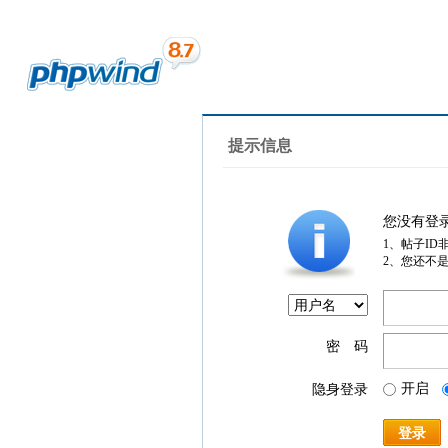
提示信息
您没有登
1、帖子ID
2、您还不
密 码
开启
隐身登录
登录