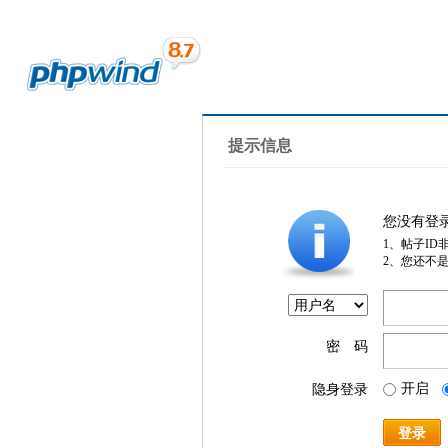
提示信息
您没有登
1、帖子ID
2、您还不
密 码
开启
隐身登录
登录