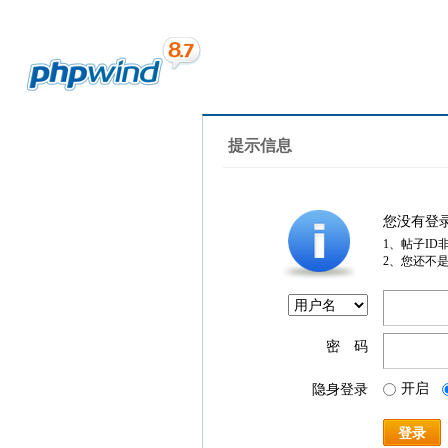
提示信息
您没有登
1、帖子ID
2、您还不
密 码
开启
隐身登录
登录