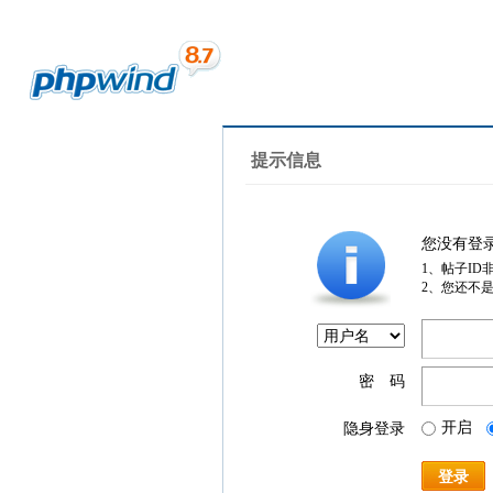
提示信息
您没有登
1、帖子ID
2、您还不
密 码
开启
隐身登录
登录