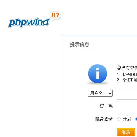
提示信息
您没有登
1、帖子ID
2、您还不
密 码
开启
隐身登录
登录