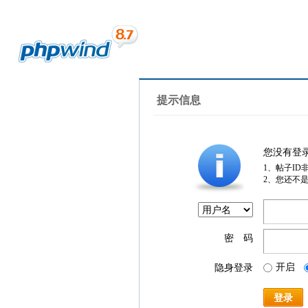
提示信息
您没有登
1、帖子ID
2、您还不
密 码
开启
隐身登录
登录