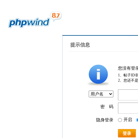
提示信息
您没有登
1、帖子ID
2、您还不
密 码
开启
隐身登录
登录