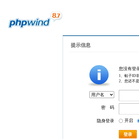
提示信息
您没有登
1、帖子ID
2、您还不
密 码
开启
隐身登录
登录