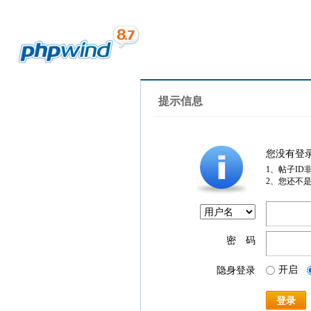
提示信息
您没有登
1、帖子ID
2、您还不
密 码
开启
隐身登录
登录