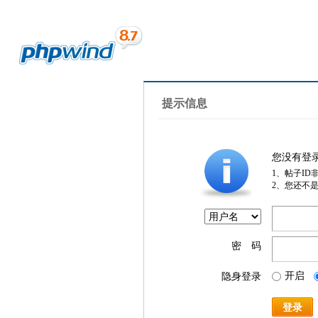
提示信息
您没有登
1、帖子ID
2、您还不
密 码
开启
隐身登录
登录