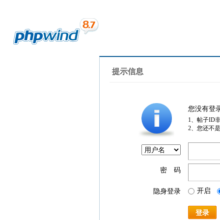
提示信息
您没有登
1、帖子ID
2、您还不
密 码
开启
隐身登录
登录