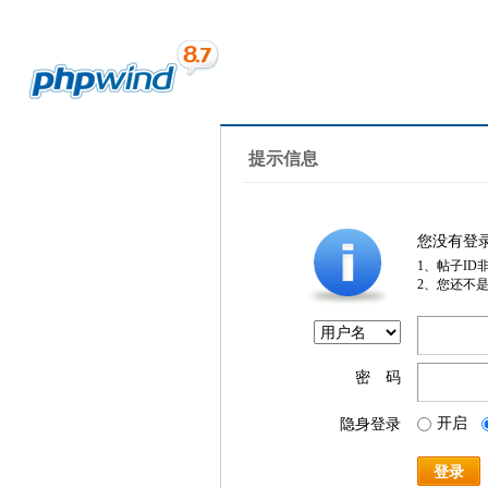
提示信息
您没有登
1、帖子ID
2、您还不
密 码
开启
隐身登录
登录