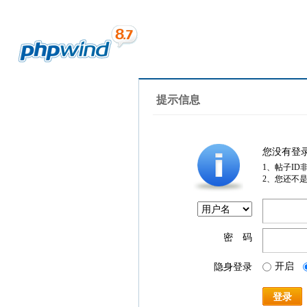
提示信息
您没有登
1、帖子ID
2、您还不
密 码
开启
隐身登录
登录