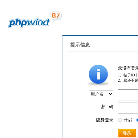
提示信息
您没有登
1、帖子ID
2、您还不
密 码
开启
隐身登录
登录