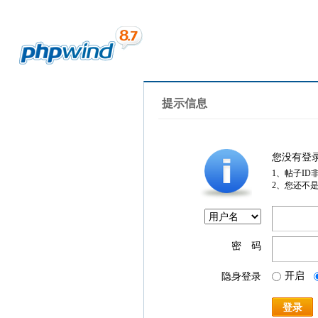
提示信息
您没有登
1、帖子ID
2、您还不
密 码
开启
隐身登录
登录