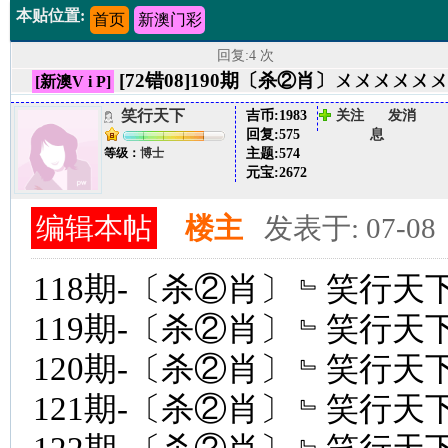
本贴位置:
首页
新澳门彩
回复:4 次
[72错08]190期〔杀②肖〕ㄨㄨㄨ
[新澳V i P]
笑行天下
吉币:
1983
关注
发消
回复:
575
息
主题:
574
等级：
博士
元宝:
2672
编辑本帖
楼主
发表于: 07-08
118期-〔杀②肖〕﹄笑行天下
119期-〔杀②肖〕﹄笑行天下
120期-〔杀②肖〕﹄笑行天下
121期-〔杀②肖〕﹄笑行天下