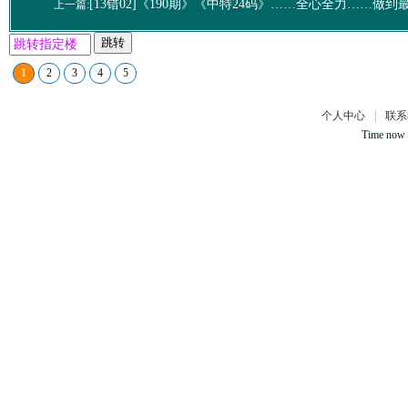
[13错02]《190期》《中特24码》……全心全力……做到
上一篇:
跳转
1
2
3
4
5
个人中心
|
联系
Time now 