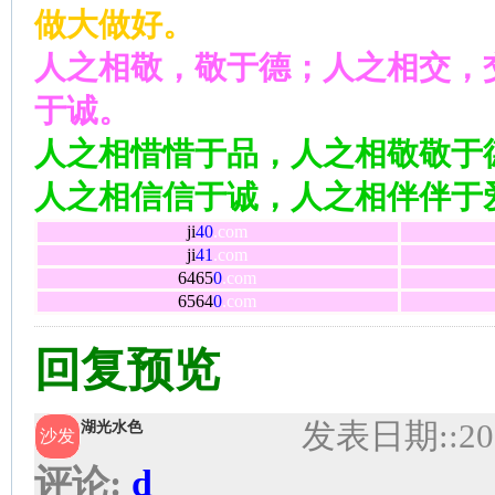
做大做好。
人之相敬，敬于德；人之相交，
于诚。
人之相惜惜于品，人之相敬敬于
人之相信信于诚，人之相伴伴于
ji
40
.com
ji
41
.com
6465
0
.com
6564
0
.com
回复预览
发表日期:
:20
湖光水色
沙发
评论:
d