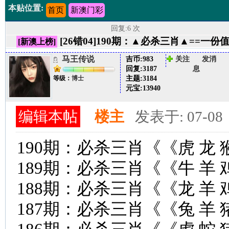
本贴位置:
首页
新澳门彩
回复:6 次
[26错04]190期：▲必杀三肖▲==
[新澳上榜]
马王传说
吉币:
983
关注
发消
回复:
3187
息
主题:
3184
等级：
博士
元宝:
13940
编辑本帖
楼主
发表于: 07-08
190期：必杀三肖《《虎 龙 
189期：必杀三肖《《牛 羊 
188期：必杀三肖《《龙 羊 
187期：必杀三肖《《兔 羊 