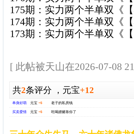
175期：实力两个半单双《【
174期：实力两个半单双《【
173期：实力两个半单双《【
[ 此帖被天山在2026-07-08 2
共
2
条评分
，
元宝
+12
单身好萌
元宝
+6
老子的私房钱
买卖爱情
元宝
+6
吃喝嫖赌靠你了