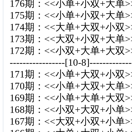
176期：<<小单+小双+大单
175期：<<小单+小双+大单
174期：<<大单+大双+小双
173期：<<大双+小双+大单
172期：<<小双+大单+大双
-----------------[10-8]-------------
171期：<<小单+大双+小双
170期：<<小单+大双+大单
169期：<<小单+大单+大双
168期：<<小双+大双+小单
167期：<<大双+小双+小单