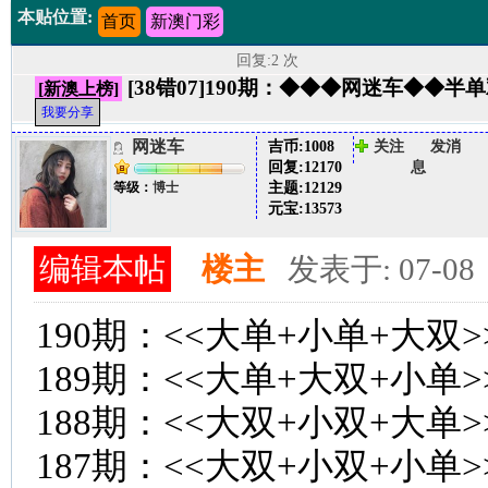
本贴位置:
首页
新澳门彩
回复:2 次
[38错07]190期：◆◆◆网迷车◆
[新澳上榜]
我要分享
网迷车
吉币:
1008
关注
发消
回复:
12170
息
主题:
12129
等级：
博士
元宝:
13573
编辑本帖
楼主
发表于: 07-08
190期：<<大单+小单+大双
189期：<<大单+大双+小单
188期：<<大双+小双+大单
187期：<<大双+小双+小单