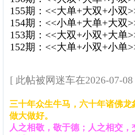
155期：<<大单+大双+小双
154期：<<小单+大单+大双
153期：<<大双+小双+大单
152期：<<大单+小双+小单
[ 此帖被网迷车在2026-07-08
三十年众生牛马，六十年诸佛龙
做大做好。
人之相敬，敬于德；人之相交，