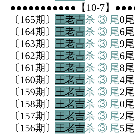
●●●●●●●●●●●【10-7】●●●
〔165期〕
王老吉
杀 ③ 尾
0尾
〔164期〕
王老吉
杀 ③ 尾
6尾
〔163期〕
王老吉
杀 ③ 尾
9尾
〔162期〕
王老吉
杀 ③ 尾
6尾
〔161期〕
王老吉
杀 ③ 尾
8尾
〔160期〕
王老吉
杀 ③ 尾
4尾
〔159期〕
王老吉
杀 ③ 尾
2尾
〔158期〕
王老吉
杀 ③ 尾
0尾
〔157期〕
王老吉
杀 ③ 尾
2尾
〔156期〕
王老吉
杀 ③ 尾
5尾