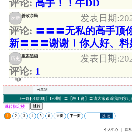
评论:
高手！！牛DD
发表日期:
20
善政亲民
次新
评论:
〓〓〓无私的高手顶
新〓〓〓谢谢！你人好、料
发表日期:
20
重案追凶
历史
评论:
1
回复
分享到
[01错00]〖190期〗〓【殺 1 肖】〓请大家跟踪我跟踪到
上一篇:
跳转
1
2
3
4
5
6
末页
下一页
选 页
个人中心
|
联系