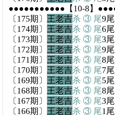
●●●●●●●●●●●【10-8】●●●
〔175期〕
王老吉
杀 ③ 尾
9尾
〔174期〕
王老吉
杀 ③ 尾
6尾
〔173期〕
王老吉
杀 ③ 尾
3尾
〔172期〕
王老吉
杀 ③ 尾
9尾
〔171期〕
王老吉
杀 ③ 尾
8尾
〔170期〕
王老吉
杀 ③ 尾
7尾
〔169期〕
王老吉
杀 ③ 尾
5尾
〔168期〕
王老吉
杀 ③ 尾
8尾
〔167期〕
王老吉
杀 ③ 尾
3尾
〔166期〕
王老吉
杀 ③ 尾
1尾