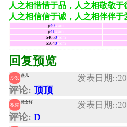
人之相惜惜于品，人之相敬敬于
人之相信信于诚，人之相伴伴于
ji
40
.com
ji
41
.com
6465
0
.com
6564
0
.com
回复预览
发表日期:
:20
燕儿
沙发
评论:
顶顶
发表日期:
:20
雅文轩
板凳
评论:
D