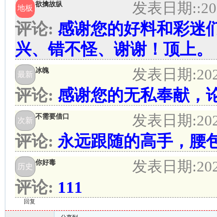
发表日期:
:20
欲擒故纵
地板
评论:
感谢您的好料和彩迷
兴、错不怪、谢谢！顶上。
发表日期:
20
冰魄
最新
评论:
感谢您的无私奉献，
发表日期:
20
不需要借口
次新
评论:
永远跟随的高手，腰
发表日期:
20
你好毒
历史
评论:
111
回复