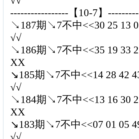
√√
-----------------【10-7】----------
↘187期↘7不中<<30 25 13 08 2
√√
↘186期↘7不中<<35 19 33 28 3
XX
↘185期↘7不中<<14 28 42 43 2
√√
↘184期↘7不中<<13 16 30 25 0
XX
↘183期↘7不中<<07 01 05 49 3
√√