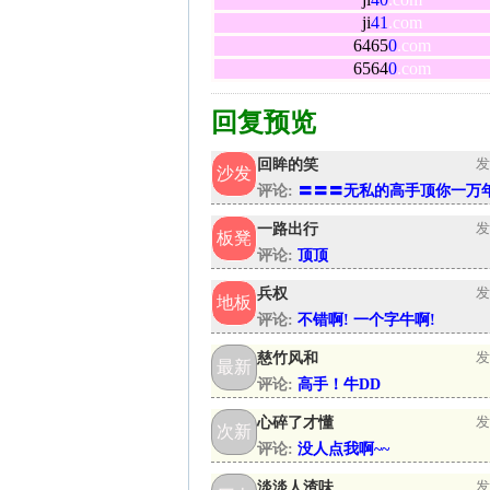
ji
41
.com
6465
0
.com
6564
0
.com
回复预览
回眸的笑
发
沙发
评论:
〓〓〓无私的高手顶你一万
一路出行
发
板凳
评论:
顶顶
兵权
发
地板
评论:
不错啊! 一个字牛啊!
慈竹风和
发
最新
评论:
高手！牛DD
心碎了才懂
发
次新
评论:
没人点我啊~~
淡淡人渣味
发