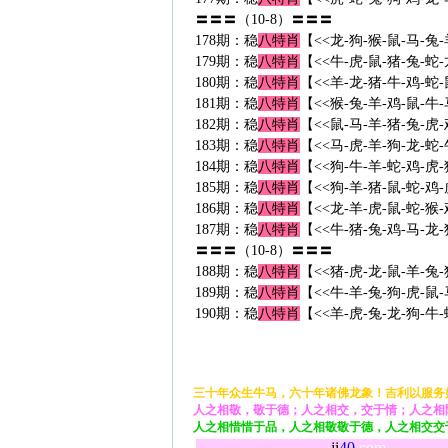
〓〓〓（10-8）〓〓〓
178期：稳
八特肖
【<<龙-狗-猴-鼠-马-兔
179期：稳
八特肖
【<<牛-虎-鼠-猪-兔-蛇
180期：稳
八特肖
【<<羊-龙-猪-牛-鸡-蛇
181期：稳
八特肖
【<<猴-兔-羊-鸡-鼠-牛
182期：稳
八特肖
【<<鼠-马-羊-猪-兔-虎
183期：稳
八特肖
【<<马-虎-羊-狗-龙-蛇
184期：稳
八特肖
【<<狗-牛-羊-蛇-鸡-虎
185期：稳
八特肖
【<<狗-羊-猪-鼠-蛇-鸡
186期：稳
八特肖
【<<龙-羊-虎-鼠-蛇-猴
187期：稳
八特肖
【<<牛-猪-兔-鸡-马-龙
〓〓〓（10-8）〓〓〓
188期：稳
八特肖
【<<猪-虎-龙-鼠-羊-兔
189期：稳
八特肖
【<<牛-羊-兔-狗-虎-鼠
190期：稳
八特肖
【<<羊-虎-兔-龙-狗-牛
三十年众生牛马，六十年诸佛龙象！吉利以服务
人之相敬，敬于德；人之相交，交于情；人之相
人之相惜惜于品，人之相敬敬于德，人之相交交
ji
40
.com