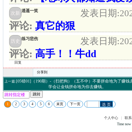
发表日期:
20
逍遥一笑
次新
评论:
真它的狠
发表日期:
20
练习悲伤
历史
评论:
高手！！牛dd
回复
分享到
[05错01]（190期）-（扫把狗）（五不中）不要拼命地为了赚
上一篇:
学会让金钱拼命地为你去赚钱。
跳转
1
2
3
4
5
6
末页
下一页
选 页
个人中心
|
联系
Time now 