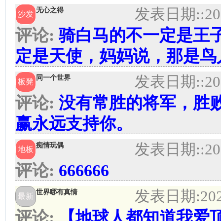
发表日期:
:20
无心之得
沙发
评论:
骑白马的不一定是王
定是天使，妈妈说，那是鸟
发表日期:
:20
同一个世界
板凳
评论:
没有常胜的将军，胜
赢永远支持你。
发表日期:
:20
痴情玩偶
地板
评论:
666666
发表日期:
20
世界哪有真情
最新
评论:
【地球人都知道我爱