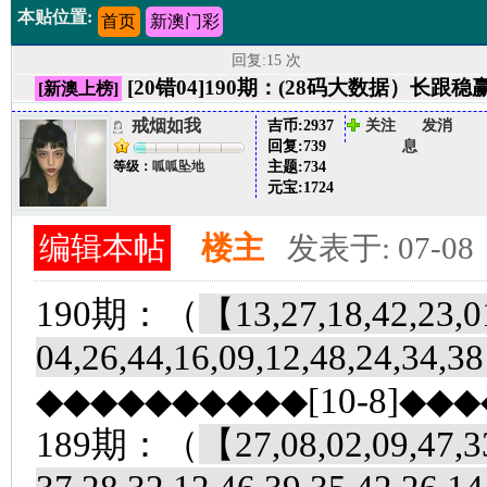
本贴位置:
首页
新澳门彩
回复:15 次
[20错04]190期：(28码大数据）长跟稳
[新澳上榜]
戒烟如我
吉币:
2937
关注
发消
回复:
739
息
主题:
734
等级：
呱呱坠地
元宝:
1724
编辑本帖
楼主
发表于: 07-08
190期：（
【13,27,18,42,23,01
04,26,44,16,09,12,48,24,34,
◆◆◆◆◆◆◆◆◆◆[10-8]◆◆
189期：（
【27,08,02,09,47,33