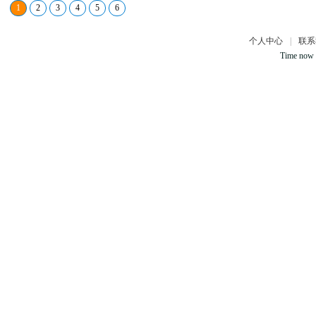
1
2
3
4
5
6
个人中心
|
联系
Time now 