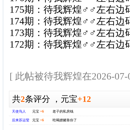
175期：待我辉煌♂♂左右边
174期：待我辉煌♂♂左右边
173期：待我辉煌♂♂左右边
172期：待我辉煌♂♂左右边
[ 此帖被待我辉煌在2026-07-0
共
2
条评分
，
元宝
+12
天使鸟人
元宝
+6
老子的私房钱
后来苏运莹
元宝
+6
吃喝嫖赌靠你了