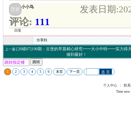
发表日期:
20
小小鸟
历史
评论:
111
回复
分享到
[26错07]190期：古堡的早晨精心研究━━大小中特━━实力得
上一篇:
做到最好！
跳转
1
2
3
4
5
6
末页
下一页
选 页
个人中心
|
联系
Time now 