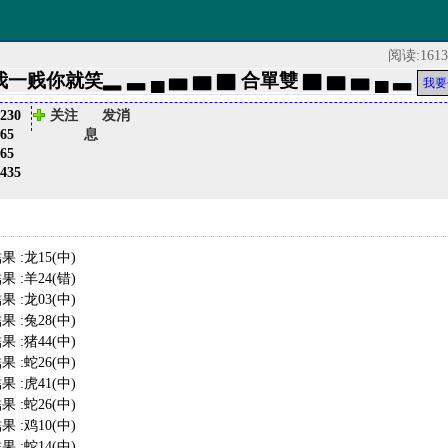
阅读:161
〗我一贱你就笑▂ ▃ ▄ ▅ ▆ ▇ 合單雙 ▇ ▆ ▅ ▄ ▃
我要
230
关注
发消
65
息
65
435
 :龙15(中)
 :羊24(错)
 :龙03(中)
 :兔28(中)
 :猪44(中)
 :蛇26(中)
 :虎41(中)
 :蛇26(中)
 :鸡10(中)
 :蛇14(中)