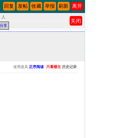
回复
发帖
收藏
举报
刷新
离开
3 人
分享
使用道具
正序阅读
只看楼主
历史记录