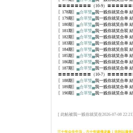
〓〓〓〓〓〓〓〓（10-9）〓〓〓〓〓〓
〖178期〗
▄合單雙▄
我一贱你就笑合单 結果
〖179期〗
▄合單雙▄
我一贱你就笑合单 結果
〖180期〗
▄合單雙▄
我一贱你就笑合单 結果
〖181期〗
▄合單雙▄
我一贱你就笑合双 結果
〖182期〗
▄合單雙▄
我一贱你就笑合单 結果
〖183期〗
▄合單雙▄
我一贱你就笑合单 結果
〖184期〗
▄合單雙▄
我一贱你就笑合双 結果
〖185期〗
▄合單雙▄
我一贱你就笑合单 結果
〖186期〗
▄合單雙▄
我一贱你就笑合单 結果
〖187期〗
▄合單雙▄
我一贱你就笑合单 結果
〓〓〓〓〓〓〓〓（10-7）〓〓〓〓〓〓
〖188期〗
▄合單雙▄
我一贱你就笑合单 結果
〖189期〗
▄合單雙▄
我一贱你就笑合单 結果
〖190期〗
▄合單雙▄
我一贱你就笑合单 結果
[ 此帖被我一贱你就笑在2026-07-08 22:2
三十年众生牛马，六十年诸佛龙象！吉利以服务