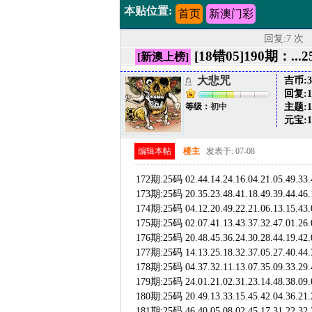
本贴位置:
首页
新澳门彩
回复:7 次
[18错05]190期：...2
[新澳上榜]
大悲咒
吉币:
3
回复:
1
主题:
1
等级：
初中
元宝:
1
编辑本帖
楼主
发表于: 07-08
172期:25码 02.44.14.24.16.04.21.05.49.33.
173期:25码 20.35.23.48.41.18.49.39.44.46.
174期:25码 04.12.20.49.22.21.06.13.15.43.
175期:25码 02.07.41.13.43.37.32.47.01.26.
176期:25码 20.48.45.36.24.30.28.44.19.42.
177期:25码 14.13.25.18.32.37.05.27.40.44.
178期:25码 04.37.32.11.13.07.35.09.33.29.
179期:25码 24.01.21.02.31.23.14.48.38.09.
180期:25码 20.49.13.33.15.45.42.04.36.21.
181期:25码 46.40.05.08.02.45.17.31.22.32.