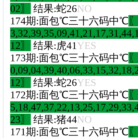
02〗
结果:蛇26
NO
174期:面包℃三十六码中℃
〖0
3,32,39,35,09,41,21,17,31,44,
12〗
结果:虎41
YES
173期:面包℃三十六码中℃
〖1
0,09,04,39,40,06,33,15,32,18,
12〗
结果:蛇26
YES
172期:面包℃三十六码中℃
〖3
5,18,47,37,22,13,25,17,29,33,
23〗
结果:猪44
NO
171期:面包℃三十六码中℃
〖0