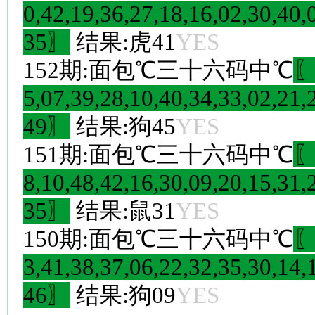
0,42,19,36,27,18,16,02,30,40,
35〗
结果:虎41
YES
152期:面包℃三十六码中℃
〖4
5,07,39,28,10,40,34,33,02,21,
49〗
结果:狗45
YES
151期:面包℃三十六码中℃
〖2
8,10,48,42,16,30,09,20,15,31,
35〗
结果:鼠31
YES
150期:面包℃三十六码中℃
〖2
3,41,38,37,06,22,32,35,30,14,
46〗
结果:狗09
YES