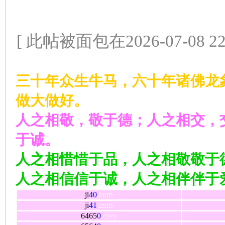
[ 此帖被面包在2026-07-08 2
三十年众生牛马，六十年诸佛龙
做大做好。
人之相敬，敬于德；人之相交，
于诚。
人之相惜惜于品，人之相敬敬于
人之相信信于诚，人之相伴伴于
ji
40
.com
ji
41
.com
6465
0
.com