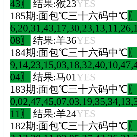
43〗
结果:猴23
YES
185期:面包℃三十六码中℃
〖3
6,20,31,43,17,30,23,13,11,26,
08〗
结果:羊36
YES
184期:面包℃三十六码中℃
〖0
9,14,23,15,03,18,32,40,10,47,
04〗
结果:马01
YES
183期:面包℃三十六码中℃
〖4
0,02,47,45,07,03,19,35,34,13,
11〗
结果:羊24
YES
182期:面包℃三十六码中℃
〖4