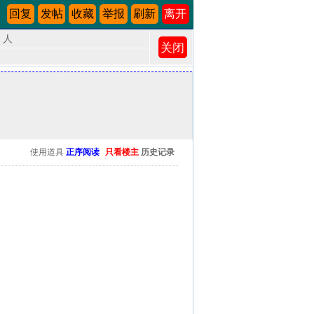
回复
发帖
收藏
举报
刷新
离开
4 人
使用道具
正序阅读
只看楼主
历史记录