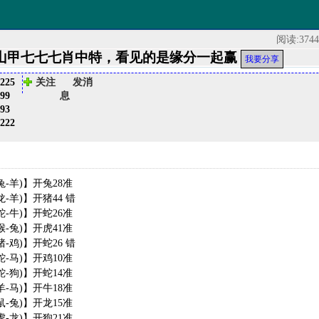
阅读:374
期：穿山甲七七七肖中特，看见的是缘分一起赢
我要分享
225
关注
发消
99
息
93
222
兔-羊)】开兔28准
龙-羊)】开猪44 错
蛇-牛)】开蛇26准
猴-兔)】开虎41准
猪-鸡)】开蛇26 错
蛇-马)】开鸡10准
蛇-狗)】开蛇14准
羊-马)】开牛18准
鼠-兔)】开龙15准
虎-龙)】开狗21准