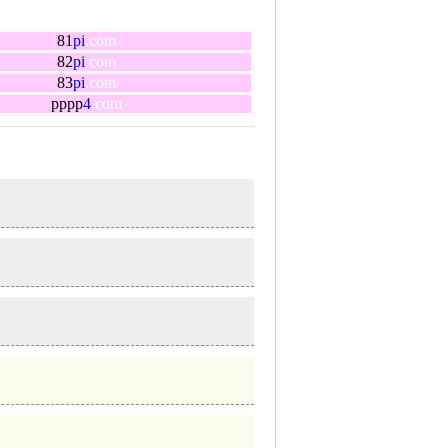
81
pi
.com
82
pi
.com
83
pi
.com
pppp
4
.com