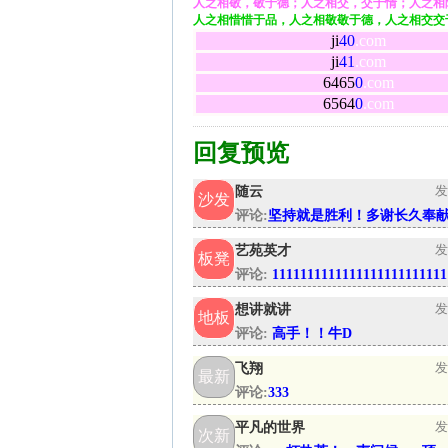
人之相敬，敬于德；人之相交，交于情；人之相
人之相惜惜于品，人之相敬敬于德，人之相交交
ji
40
.com
ji
41
.com
6465
0
.com
6564
0
.com
回复预览
随云
发
沙发
评论:
坚持就是胜利！多谢长久奉
艺苑英才
发
板凳
评论:
1111111111111111111111111
想讲就讲
发
地板
评论:
高手！！牛D
飞翔
发
最新
评论:
333
平凡的世界
发
次新