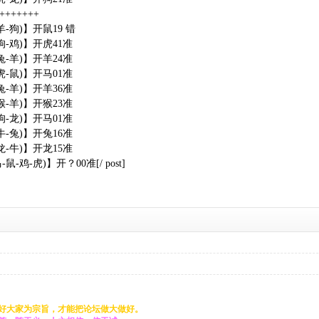
++++++++
羊-狗)】开鼠19 错
狗-鸡)】开虎41准
兔-羊)】开羊24准
虎-鼠)】开马01准
兔-羊)】开羊36准
猴-羊)】开猴23准
狗-龙)】开马01准
牛-兔)】开兔16准
龙-牛)】开龙15准
鼠-鸡-虎)】开？00准[/ post]
好大家为宗旨，才能把论坛做大做好。