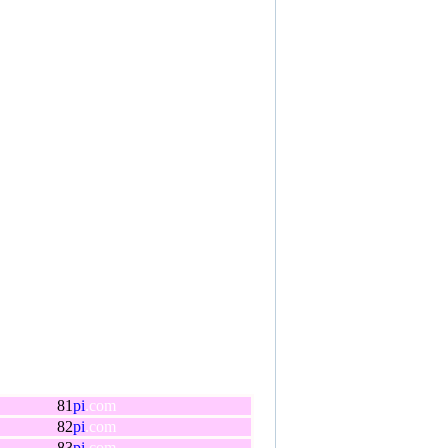
81
pi
.com
82
pi
.com
83
pi
.com