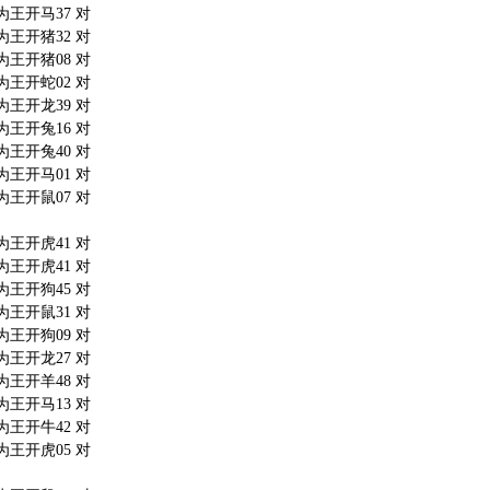
为王开马37 对
为王开猪32 对
为王开猪08 对
为王开蛇02 对
为王开龙39 对
为王开兔16 对
为王开兔40 对
为王开马01 对
为王开鼠07 对
为王开虎41 对
为王开虎41 对
为王开狗45 对
为王开鼠31 对
为王开狗09 对
为王开龙27 对
为王开羊48 对
为王开马13 对
为王开牛42 对
为王开虎05 对