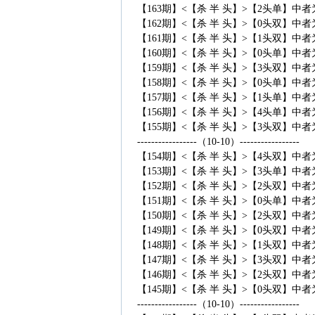
【163期】<【杀 半 头】>【2头单】中者
【162期】<【杀 半 头】>【0头双】中者
【161期】<【杀 半 头】>【1头双】中者
【160期】<【杀 半 头】>【0头单】中者
【159期】<【杀 半 头】>【3头双】中者
【158期】<【杀 半 头】>【0头单】中者
【157期】<【杀 半 头】>【1头单】中者
【156期】<【杀 半 头】>【4头单】中者
【155期】<【杀 半 头】>【3头双】中者
-----------------（10-10）-----------------
【154期】<【杀 半 头】>【4头双】中者
【153期】<【杀 半 头】>【3头单】中者
【152期】<【杀 半 头】>【2头双】中者
【151期】<【杀 半 头】>【0头单】中者
【150期】<【杀 半 头】>【2头双】中者
【149期】<【杀 半 头】>【0头双】中者
【148期】<【杀 半 头】>【1头双】中者
【147期】<【杀 半 头】>【3头双】中者
【146期】<【杀 半 头】>【2头双】中者
【145期】<【杀 半 头】>【0头双】中者
-----------------（10-10）-----------------