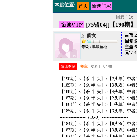
本贴位置:
首页
新澳门彩
回复:1 次
[75错04]]【190
[新澳V i P]
傻女
吉币:
2
回复:
6
主题:
5
等级：
呱呱坠地
元宝:
1
编辑本帖
楼主
发表于: 07-08
【190期】<【杀 半 头】>【2头单】中者
【189期】<【杀 半 头】>【3头双】中者
【188期】<【杀 半 头】>【4头单】中者
【187期】<【杀 半 头】>【2头双】中者
【186期】<【杀 半 头】>【1头单】中者
【185期】<【杀 半 头】>【3头单】中者
-----------------（10-9）-----------------
【184期】<【杀 半 头】>【0头双】中者
【183期】<【杀 半 头】>【3头双】中者
【182期】<【杀 半 头】>【3头单】中者