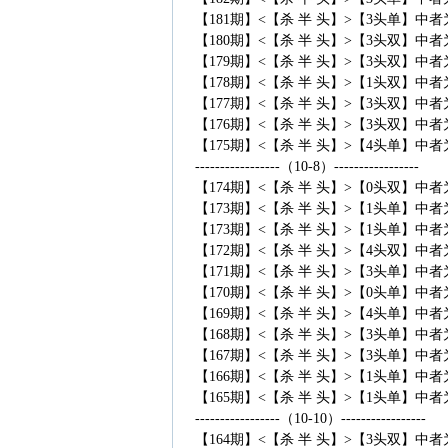
【181期】<【杀 半 头】>【3头单】中者
【180期】<【杀 半 头】>【3头双】中者
【179期】<【杀 半 头】>【3头双】中者
【178期】<【杀 半 头】>【1头双】中者
【177期】<【杀 半 头】>【3头双】中者
【176期】<【杀 半 头】>【3头双】中者
【175期】<【杀 半 头】>【4头单】中者
-----------------（10-8）-----------------
【174期】<【杀 半 头】>【0头双】中者
【173期】<【杀 半 头】>【1头单】中者
【173期】<【杀 半 头】>【1头单】中者
【172期】<【杀 半 头】>【4头双】中者
【171期】<【杀 半 头】>【3头单】中者
【170期】<【杀 半 头】>【0头单】中者
【169期】<【杀 半 头】>【4头单】中者
【168期】<【杀 半 头】>【3头单】中者
【167期】<【杀 半 头】>【3头单】中者
【166期】<【杀 半 头】>【1头单】中者
【165期】<【杀 半 头】>【1头单】中者
-----------------（10-10）-----------------
【164期】<【杀 半 头】>【3头双】中者