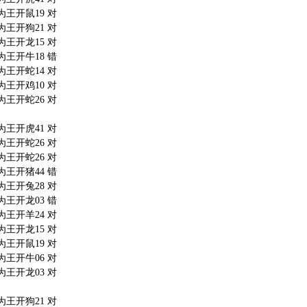
为王开鼠19 对
为王开狗21 对
为王开龙15 对
为王开牛18 错
为王开蛇14 对
为王开鸡10 对
为王开蛇26 对
为王开虎41 对
为王开蛇26 对
为王开蛇26 对
为王开猪44 错
为王开兔28 对
为王开龙03 错
为王开羊24 对
为王开龙15 对
为王开鼠19 对
为王开牛06 对
为王开龙03 对
为王开狗21 对