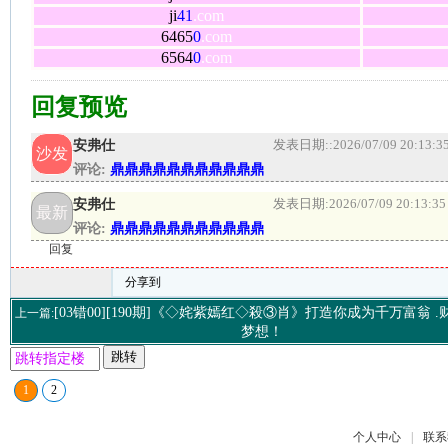
ji
41
.com
6465
0
.com
6564
0
.com
回复预览
安弗仕
发表日期:
:2026/07/09 20:13:3
沙发
评论:
鼎鼎鼎鼎鼎鼎鼎鼎鼎鼎鼎
安弗仕
发表日期:
2026/07/09 20:13:35
最新
评论:
鼎鼎鼎鼎鼎鼎鼎鼎鼎鼎鼎
回复
分享到
[03错00][190期]《◇姹紫嫣红◇殺③肖》打造你成为千万富翁 
上一篇:
梦想！
跳转
1
2
个人中心
|
联系