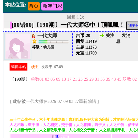
本贴位置:
首页
新澳门彩
回复:1 次
[00错00]〔190期〕一代大师③中！顶呱呱！
我要
一代大师
吉币:
20
关注
发消
回复:
11419
息
主题:
11373
等级：
幼儿园
元宝:
11709
编辑本帖
楼主
发表于: 07-09
〔190期〕
单数01 03 05 09 13 17 21 23 25 29 31 35 39 43 45 双数 02 04
[ 此帖被一代大师在2026-07-09 03:27重新编辑 ]
三十年众生牛马，六十年诸佛龙象！吉利以服务好大家为宗旨，才能把论坛做
人之相敬，敬于德；人之相交，交于情；人之相随，随于义；人之相信，信于
人之相惜惜于品，人之相敬敬于德，人之相交交于情； 人之相拥拥于礼，人之
ji
40
.com