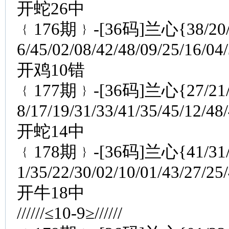
开蛇26中
﹛176期﹜-[36码]兰心{38/20/11/1
6/45/02/08/42/48/09/25/16/04
开鸡10错
﹛177期﹜-[36码]兰心{27/21/26/3
8/17/19/31/33/41/35/45/12/48
开蛇14中
﹛178期﹜-[36码]兰心{41/31/38/2
1/35/22/30/02/10/01/43/27/25
开牛18中
//////≤10-9≥//////