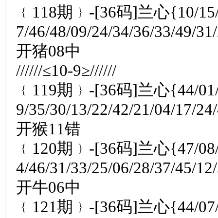
﹛118期﹜-[36码]兰心{10/15/25/3
7/46/48/09/24/34/36/33/49/31
开猪08中
//////≤10-9≥//////
﹛119期﹜-[36码]兰心{44/01/49/4
9/35/30/13/22/42/21/04/17/24
开猴11错
﹛120期﹜-[36码]兰心{47/08/11/0
4/46/31/33/25/06/28/37/45/12
开牛06中
﹛121期﹜-[36码]兰心{44/07/33/3