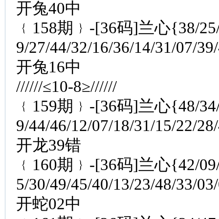
开兔40中
﹛158期﹜-[36码]兰心{38/25/05/0
9/27/44/32/16/36/14/31/07/39
开兔16中
//////≤10-8≥//////
﹛159期﹜-[36码]兰心{48/34/06/0
9/44/46/12/07/18/31/15/22/28
开龙39错
﹛160期﹜-[36码]兰心{42/09/47/1
5/30/49/45/40/13/23/48/33/03
开蛇02中