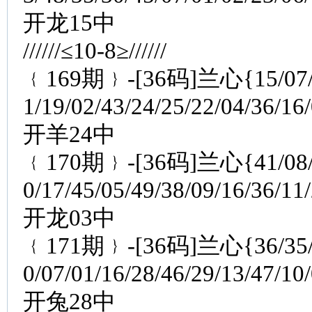
开龙15中
//////≤10-8≥//////
﹛169期﹜-[36码]兰心{15/07/11/4
1/19/02/43/24/25/22/04/36/16
开羊24中
﹛170期﹜-[36码]兰心{41/08/24/4
0/17/45/05/49/38/09/16/36/11
开龙03中
﹛171期﹜-[36码]兰心{36/35/22/4
0/07/01/16/28/46/29/13/47/10
开兔28中