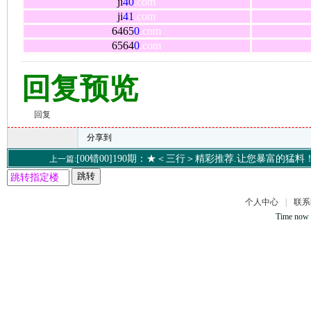
ji
40
.com
ji
41
.com
6465
0
.com
6564
0
.com
回复预览
回复
分享到
[00错00]190期：★＜三行＞精彩推荐.让您暴富的猛料
上一篇:
跳转
个人中心
|
联系
Time now 