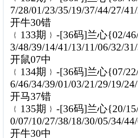
7/28/01/23/35/19/37/44/27/41
开牛30错
﹛133期﹜-[36码]兰心{02/46/21/2
3/48/39/14/41/13/11/06/32/31
开鼠07中
﹛134期﹜-[36码]兰心{07/22/40/2
6/46/34/39/01/03/21/29/19/24
开马37错
﹛135期﹜-[36码]兰心{20/15/17/4
0/07/10/27/38/18/30/05/34/44
开牛30中