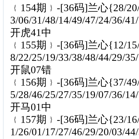
﹛154期﹜-[36码]兰心{28/20/21/1
3/06/31/48/14/49/47/24/36/41
开虎41中
﹛155期﹜-[36码]兰心{12/15/05/3
8/22/25/19/33/38/48/44/29/35
开鼠07错
﹛156期﹜-[36码]兰心{37/49/39/4
5/28/46/25/27/35/19/07/36/14
开马01中
﹛157期﹜-[36码]兰心{23/16/13/3
1/26/01/17/27/46/29/20/03/44