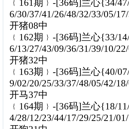
﹛161期﹜-[36码]兰心{34/47/09/4
6/30/37/41/26/48/32/33/05/17
开猪08中
﹛162期﹜-[36码]兰心{33/14/34/2
6/13/27/43/09/36/31/39/10/22
开猪32中
﹛163期﹜-[36码]兰心{40/07/39/1
9/02/20/25/33/37/48/05/42/18
开马37中
﹛164期﹜-[36码]兰心{18/11/37/2
4/28/12/23/44/17/29/25/21/01