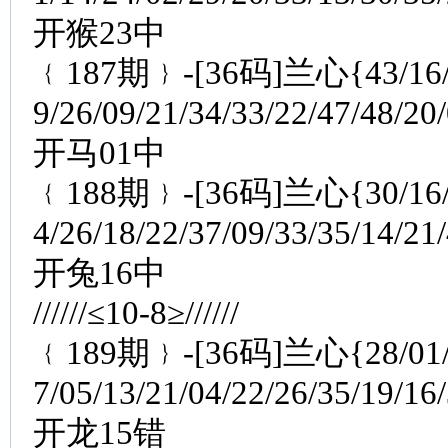
开猴23中
﹛187期﹜-[36码]兰心{43/16/29/3
9/26/09/21/34/33/22/47/48/20
开马01中
﹛188期﹜-[36码]兰心{30/16/32/0
4/26/18/22/37/09/33/35/14/21
开兔16中
//////≤10-8≥//////
﹛189期﹜-[36码]兰心{28/01/07/0
7/05/13/21/04/22/26/35/19/16
开龙15错