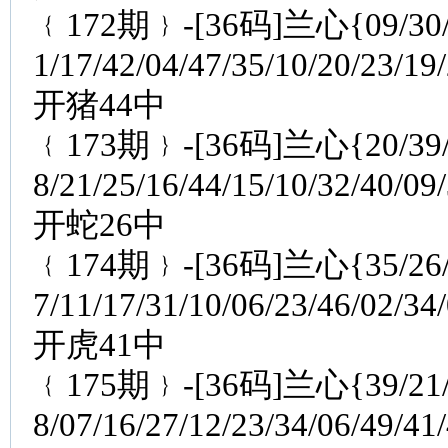
﹛172期﹜-[36码]兰心{09/30/36/1
1/17/42/04/47/35/10/20/23/19
开猪44中
﹛173期﹜-[36码]兰心{20/39/26/4
8/21/25/16/44/15/10/32/40/09
开蛇26中
﹛174期﹜-[36码]兰心{35/26/38/1
7/11/17/31/10/06/23/46/02/34
开虎41中
﹛175期﹜-[36码]兰心{39/21/36/3
8/07/16/27/12/23/34/06/49/41