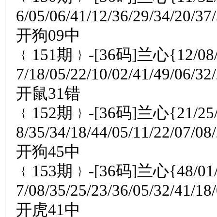
6/05/06/41/12/36/29/34/20/37
开狗09中
﹛151期﹜-[36码]兰心{12/08/11/3
7/18/05/22/10/02/41/49/06/32
开鼠31错
﹛152期﹜-[36码]兰心{21/25/15/4
8/35/34/18/44/05/11/22/07/08
开狗45中
﹛153期﹜-[36码]兰心{48/01/40/4
7/08/35/25/23/36/05/32/41/18
开虎41中