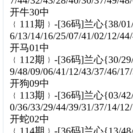
7/44/32/43/28/40/30/37/49/48
开牛30中
﹛111期﹜-[36码]兰心{38/01/48/4
6/13/14/16/25/07/41/02/12/44
开马01中
﹛112期﹜-[36码]兰心{30/29/35/0
9/48/09/06/41/12/43/37/46/17
开狗09中
﹛113期﹜-[36码]兰心{03/42/46/0
0/36/33/29/44/39/31/37/14/12
开蛇02中
﹛114期﹜-[36码]兰心{13/48/20/1