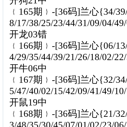
开狗21中
﹛165期﹜-[36码]兰心{34/39/30/4
8/17/38/25/23/44/31/09/04/49
开龙03错
﹛166期﹜-[36码]兰心{06/13/32/4
4/29/35/44/39/21/26/18/02/22
开牛06中
﹛167期﹜-[36码]兰心{32/34/31/4
5/47/40/02/15/42/09/41/49/10
开鼠19中
﹛168期﹜-[36码]兰心{21/32/04/4
3/48/35/30/45/07/01/02/23/06