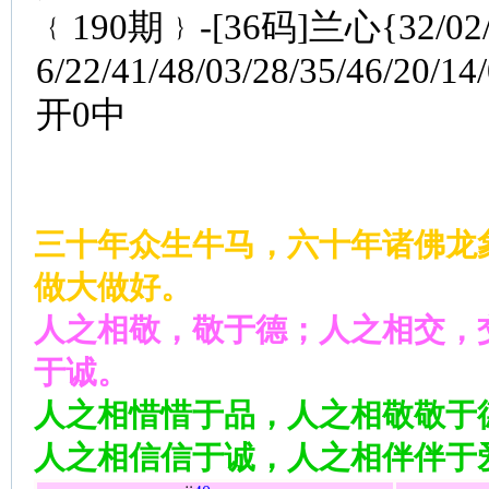
﹛190期﹜-[36码]兰心{32/02/08/2
6/22/41/48/03/28/35/46/20/14
开0中
三十年众生牛马，六十年诸佛龙
做大做好。
人之相敬，敬于德；人之相交，
于诚。
人之相惜惜于品，人之相敬敬于
人之相信信于诚，人之相伴伴于