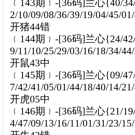
﹛143期﹜-[36码]兰心{40/34/29/0
2/10/09/08/36/39/19/04/45/01
开猪44错
﹛144期﹜-[36码]兰心{24/42/36/2
9/11/10/25/29/03/16/18/34/44
开鼠43中
﹛145期﹜-[36码]兰心{09/47/08/2
7/42/41/05/01/44/18/40/14/21
开虎05中
﹛146期﹜-[36码]兰心{21/19/25/4
4/47/09/13/16/11/01/31/23/15