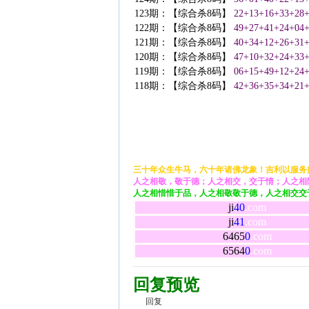
123期：【综合杀8码】
22+13+16+33+28
122期：【综合杀8码】
49+27+41+24+04
121期：【综合杀8码】
40+34+12+26+31
120期：【综合杀8码】
47+10+32+24+33
119期：【综合杀8码】
06+15+49+12+24
118期：【综合杀8码】
42+36+35+34+21
三十年众生牛马，六十年诸佛龙象！吉利以服务
人之相敬，敬于德；人之相交，交于情；人之相
人之相惜惜于品，人之相敬敬于德，人之相交交
ji
40
.com
ji
41
.com
6465
0
.com
6564
0
.com
回复预览
回复