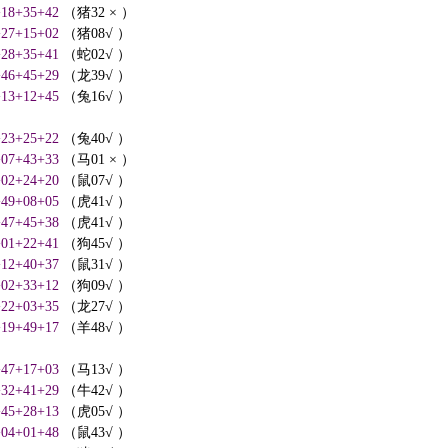
+18+35+42
（猪32 × ）
+27+15+02
（猪08√ ）
+28+35+41
（蛇02√ ）
+46+45+29
（龙39√ ）
+13+12+45
（兔16√ ）
+23+25+22
（兔40√ ）
+07+43+33
（马01 × ）
+02+24+20
（鼠07√ ）
+49+08+05
（虎41√ ）
+47+45+38
（虎41√ ）
+01+22+41
（狗45√ ）
+12+40+37
（鼠31√ ）
+02+33+12
（狗09√ ）
+22+03+35
（龙27√ ）
+19+49+17
（羊48√ ）
+47+17+03
（马13√ ）
+32+41+29
（牛42√ ）
+45+28+13
（虎05√ ）
+04+01+48
（鼠43√ ）