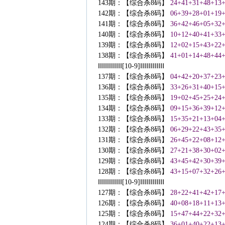
143期：【综合杀8码】
24+41+31+48+13
142期：【综合杀8码】
06+39+28+01+19
141期：【综合杀8码】
36+42+46+05+32
140期：【综合杀8码】
10+12+40+41+33
139期：【综合杀8码】
12+02+15+43+22
138期：【综合杀8码】
41+01+14+48+44
ⅠⅠⅠⅠⅠⅠⅠⅠⅠⅠⅠⅠ[10-9]ⅠⅠⅠⅠⅠⅠⅠⅠⅠⅠⅠⅠ
137期：【综合杀8码】
04+42+20+37+23
136期：【综合杀8码】
33+26+31+40+15
135期：【综合杀8码】
19+02+45+25+24
134期：【综合杀8码】
09+15+36+39+12
133期：【综合杀8码】
15+35+21+13+04
132期：【综合杀8码】
06+29+22+43+35
131期：【综合杀8码】
26+45+22+08+12
130期：【综合杀8码】
27+21+38+30+02
129期：【综合杀8码】
43+45+42+30+39
128期：【综合杀8码】
43+15+07+32+26
ⅠⅠⅠⅠⅠⅠⅠⅠⅠⅠⅠⅠ[10-9]ⅠⅠⅠⅠⅠⅠⅠⅠⅠⅠⅠⅠ
127期：【综合杀8码】
28+22+41+42+17
126期：【综合杀8码】
40+08+18+11+13
125期：【综合杀8码】
15+47+44+22+32
124期：【综合杀8码】
36+01+40+22+13