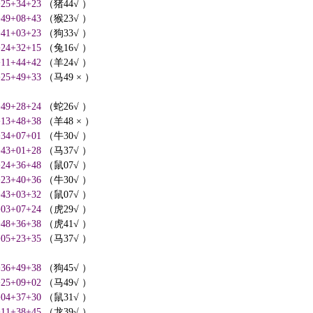
+25+34+23
（猪44√ ）
+49+08+43
（猴23√ ）
+41+03+23
（狗33√ ）
+24+32+15
（兔16√ ）
+11+44+42
（羊24√ ）
+25+49+33
（马49 × ）
+49+28+24
（蛇26√ ）
+13+48+38
（羊48 × ）
+34+07+01
（牛30√ ）
+43+01+28
（马37√ ）
+24+36+48
（鼠07√ ）
+23+40+36
（牛30√ ）
+43+03+32
（鼠07√ ）
+03+07+24
（虎29√ ）
+48+36+38
（虎41√ ）
+05+23+35
（马37√ ）
+36+49+38
（狗45√ ）
+25+09+02
（马49√ ）
+04+37+30
（鼠31√ ）
+11+38+45
（龙39√ ）