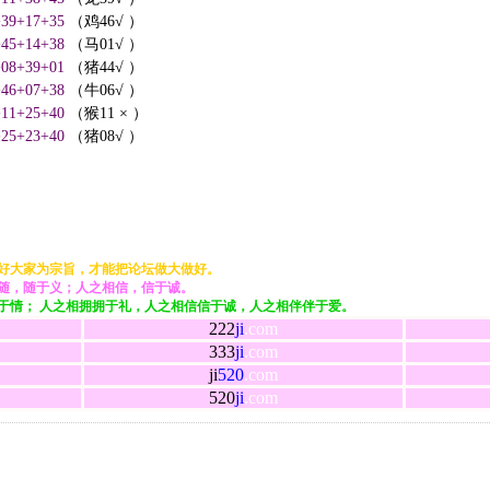
+39+17+35
（鸡46√ ）
+45+14+38
（马01√ ）
+08+39+01
（猪44√ ）
+46+07+38
（牛06√ ）
+11+25+40
（猴11 × ）
+25+23+40
（猪08√ ）
好大家为宗旨，才能把论坛做大做好。
随，随于义；人之相信，信于诚。
于情； 人之相拥拥于礼，人之相信信于诚，人之相伴伴于爱。
222
ji
.com
333
ji
.com
ji
520
.com
520
ji
.com