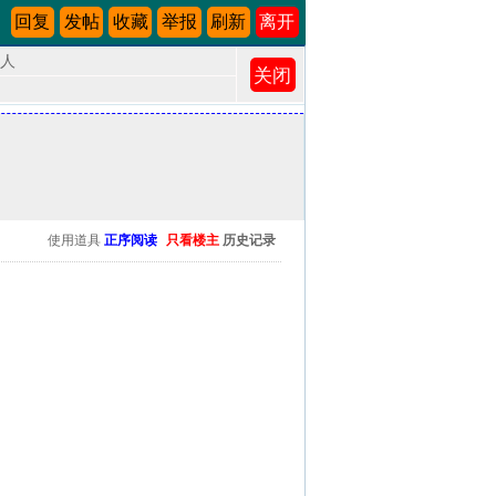
回复
发帖
收藏
举报
刷新
离开
 人
使用道具
正序阅读
只看楼主
历史记录