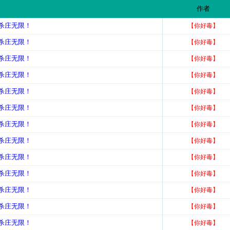
作者
，杀庄无限！
【你好毒】
，杀庄无限！
【你好毒】
，杀庄无限！
【你好毒】
，杀庄无限！
【你好毒】
，杀庄无限！
【你好毒】
，杀庄无限！
【你好毒】
，杀庄无限！
【你好毒】
，杀庄无限！
【你好毒】
，杀庄无限！
【你好毒】
，杀庄无限！
【你好毒】
，杀庄无限！
【你好毒】
，杀庄无限！
【你好毒】
，杀庄无限！
【你好毒】