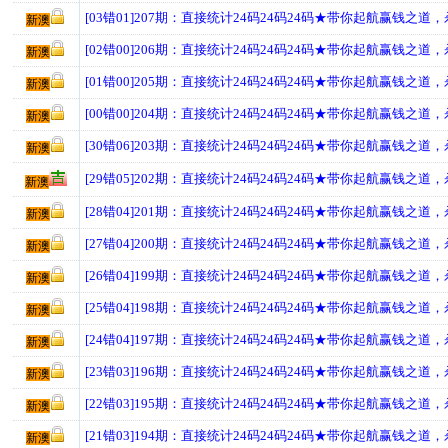
[03错01]207期：直接统计24码24码24码★带你起航赢钱之道
新澳
[02错00]206期：直接统计24码24码24码★带你起航赢钱之道
新澳
[01错00]205期：直接统计24码24码24码★带你起航赢钱之道
新澳
[00错00]204期：直接统计24码24码24码★带你起航赢钱之道
新澳
[30错06]203期：直接统计24码24码24码★带你起航赢钱之道
新澳
[29错05]202期：直接统计24码24码24码★带你起航赢钱之道
新澳
[28错04]201期：直接统计24码24码24码★带你起航赢钱之道
新澳
[27错04]200期：直接统计24码24码24码★带你起航赢钱之道
新澳
[26错04]199期：直接统计24码24码24码★带你起航赢钱之道
新澳
[25错04]198期：直接统计24码24码24码★带你起航赢钱之道
新澳
[24错04]197期：直接统计24码24码24码★带你起航赢钱之道
新澳
[23错03]196期：直接统计24码24码24码★带你起航赢钱之道
新澳
[22错03]195期：直接统计24码24码24码★带你起航赢钱之道
新澳
[21错03]194期：直接统计24码24码24码★带你起航赢钱之道
新澳