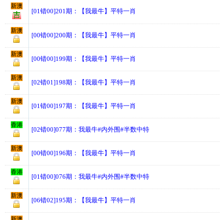
新澳
[01错00]201期：【我最牛】平特一肖
新澳
[00错00]200期：【我最牛】平特一肖
新澳
[00错00]199期：【我最牛】平特一肖
新澳
[02错01]198期：【我最牛】平特一肖
新澳
[01错00]197期：【我最牛】平特一肖
香港
[02错00]077期：我最牛#内外围#半数中特
新澳
[00错00]196期：【我最牛】平特一肖
香港
[01错00]076期：我最牛#内外围#半数中特
新澳
[06错02]195期：【我最牛】平特一肖
新澳