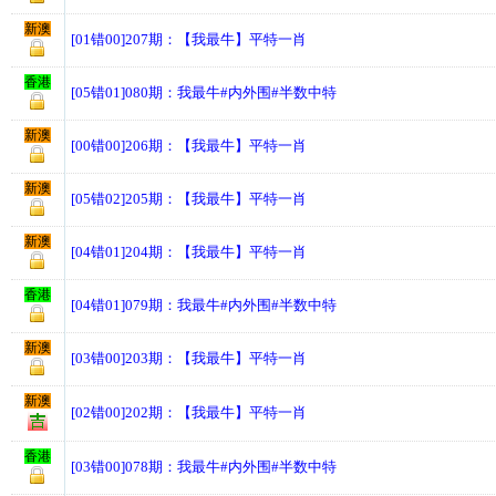
新澳
[01错00]207期：【我最牛】平特一肖
香港
[05错01]080期：我最牛#内外围#半数中特
新澳
[00错00]206期：【我最牛】平特一肖
新澳
[05错02]205期：【我最牛】平特一肖
新澳
[04错01]204期：【我最牛】平特一肖
香港
[04错01]079期：我最牛#内外围#半数中特
新澳
[03错00]203期：【我最牛】平特一肖
新澳
[02错00]202期：【我最牛】平特一肖
香港
[03错00]078期：我最牛#内外围#半数中特