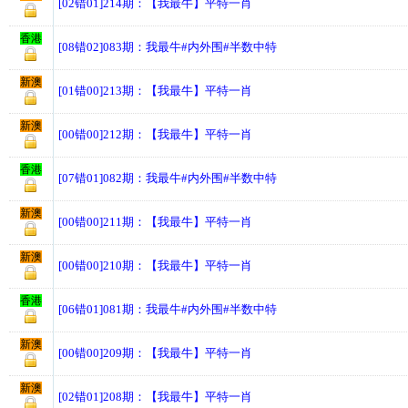
[02错01]214期：【我最牛】平特一肖
香港
[08错02]083期：我最牛#内外围#半数中特
新澳
[01错00]213期：【我最牛】平特一肖
新澳
[00错00]212期：【我最牛】平特一肖
香港
[07错01]082期：我最牛#内外围#半数中特
新澳
[00错00]211期：【我最牛】平特一肖
新澳
[00错00]210期：【我最牛】平特一肖
香港
[06错01]081期：我最牛#内外围#半数中特
新澳
[00错00]209期：【我最牛】平特一肖
新澳
[02错01]208期：【我最牛】平特一肖