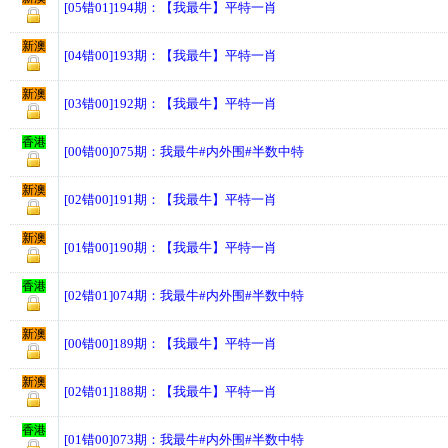
[05错01]194期：【我最牛】平特一肖
新澳
[04错00]193期：【我最牛】平特一肖
新澳
[03错00]192期：【我最牛】平特一肖
香港
[00错00]075期：我最牛#内外围#半数中特
新澳
[02错00]191期：【我最牛】平特一肖
新澳
[01错00]190期：【我最牛】平特一肖
香港
[02错01]074期：我最牛#内外围#半数中特
新澳
[00错00]189期：【我最牛】平特一肖
新澳
[02错01]188期：【我最牛】平特一肖
香港
[01错00]073期：我最牛#内外围#半数中特