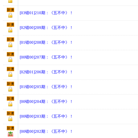
新澳
[03错01]210期：《五不中》！
新澳
[02错00]209期：《五不中》！
新澳
[01错00]208期：《五不中》！
新澳
[00错00]207期：《五不中》！
新澳
[02错01]206期：《五不中》！
新澳
[01错00]205期：《五不中》！
新澳
[00错00]204期：《五不中》！
新澳
[00错00]203期：《五不中》！
新澳
[00错00]202期：《五不中》！