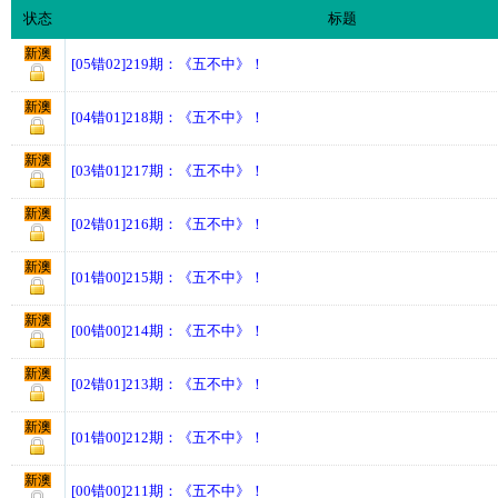
状态
标题
新澳
[05错02]219期：《五不中》！
新澳
[04错01]218期：《五不中》！
新澳
[03错01]217期：《五不中》！
新澳
[02错01]216期：《五不中》！
新澳
[01错00]215期：《五不中》！
新澳
[00错00]214期：《五不中》！
新澳
[02错01]213期：《五不中》！
新澳
[01错00]212期：《五不中》！
新澳
[00错00]211期：《五不中》！