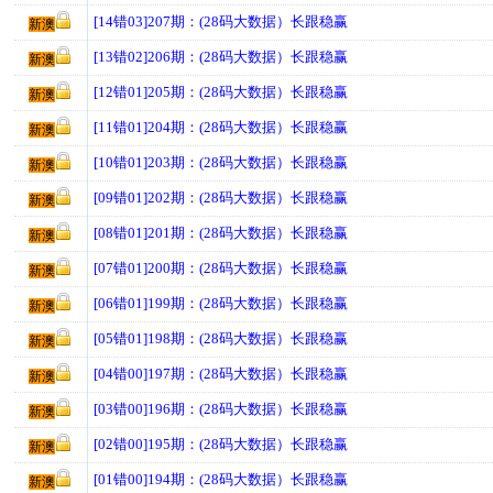
[14错03]207期：(28码大数据）长跟稳赢
新澳
[13错02]206期：(28码大数据）长跟稳赢
新澳
[12错01]205期：(28码大数据）长跟稳赢
新澳
[11错01]204期：(28码大数据）长跟稳赢
新澳
[10错01]203期：(28码大数据）长跟稳赢
新澳
[09错01]202期：(28码大数据）长跟稳赢
新澳
[08错01]201期：(28码大数据）长跟稳赢
新澳
[07错01]200期：(28码大数据）长跟稳赢
新澳
[06错01]199期：(28码大数据）长跟稳赢
新澳
[05错01]198期：(28码大数据）长跟稳赢
新澳
[04错00]197期：(28码大数据）长跟稳赢
新澳
[03错00]196期：(28码大数据）长跟稳赢
新澳
[02错00]195期：(28码大数据）长跟稳赢
新澳
[01错00]194期：(28码大数据）长跟稳赢
新澳