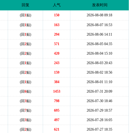
回复
人气
发表时间
(回
1
贴)
150
2026-08-08 09:18
(回
1
贴)
163
2026-08-07 16:53
(回
1
贴)
294
2026-08-06 14:11
(回
2
贴)
571
2026-08-05 04:35
(回
2
贴)
420
2026-08-04 15:10
(回
1
贴)
243
2026-08-03 20:43
(回
2
贴)
159
2026-08-02 18:56
(回
1
贴)
384
2026-08-01 11:10
(回
6
贴)
1453
2026-07-31 20:09
(回
3
贴)
798
2026-07-30 18:46
(回
7
贴)
695
2026-07-29 18:57
(回
3
贴)
497
2026-07-28 16:05
(回
2
贴)
621
2026-07-27 18:35