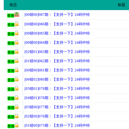
状态
标题
[00错00]087期：【支持一下】24码中特
香港
[00错00]086期：【支持一下】24码中特
香港
[00错00]085期：【支持一下】24码中特
香港
[00错00]084期：【支持一下】24码中特
香港
[02错01]083期：【支持一下】24码中特
香港
[01错00]082期：【支持一下】24码中特
香港
[00错00]081期：【支持一下】24码中特
香港
[06错02]080期：【支持一下】24码中特
香港
[05错01]079期：【支持一下】24码中特
香港
[04错01]078期：【支持一下】24码中特
香港
[03错00]077期：【支持一下】24码中特
香港
[02错00]076期：【支持一下】24码中特
香港
[01错00]075期：【支持一下】24码中特
香港