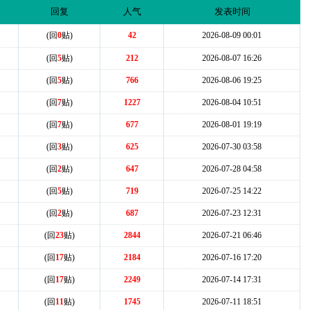
回复
人气
发表时间
(回
0
贴)
42
2026-08-09 00:01
(回
5
贴)
212
2026-08-07 16:26
(回
5
贴)
766
2026-08-06 19:25
(回
7
贴)
1227
2026-08-04 10:51
(回
7
贴)
677
2026-08-01 19:19
(回
3
贴)
625
2026-07-30 03:58
(回
2
贴)
647
2026-07-28 04:58
(回
5
贴)
719
2026-07-25 14:22
(回
2
贴)
687
2026-07-23 12:31
(回
23
贴)
2844
2026-07-21 06:46
(回
17
贴)
2184
2026-07-16 17:20
(回
17
贴)
2249
2026-07-14 17:31
(回
11
贴)
1745
2026-07-11 18:51