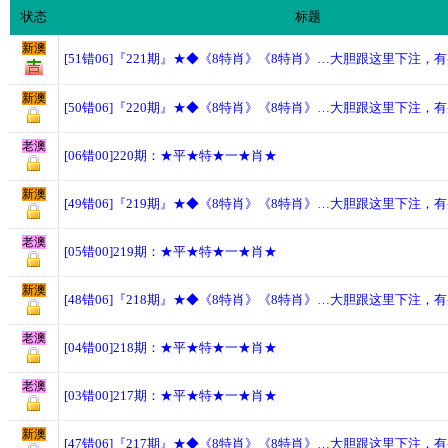
状态
标题
新澳
[51错06]『221期』★◆《8特肖》《8特肖》…大胆跟这里下注，
新澳
[50错06]『220期』★◆《8特肖》《8特肖》…大胆跟这里下注，
老澳
[06错00]220期：★平★特★一★肖★
新澳
[49错06]『219期』★◆《8特肖》《8特肖》…大胆跟这里下注，
老澳
[05错00]219期：★平★特★一★肖★
新澳
[48错06]『218期』★◆《8特肖》《8特肖》…大胆跟这里下注，
老澳
[04错00]218期：★平★特★一★肖★
老澳
[03错00]217期：★平★特★一★肖★
新澳
[47错06]『217期』★◆《8特肖》《8特肖》…大胆跟这里下注，