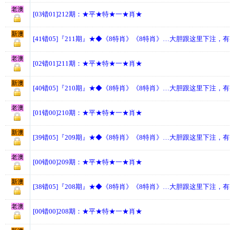
老澳
[03错01]212期：★平★特★一★肖★
新澳
[41错05]『211期』★◆《8特肖》《8特肖》…大胆跟这里下注，
老澳
[02错01]211期：★平★特★一★肖★
新澳
[40错05]『210期』★◆《8特肖》《8特肖》…大胆跟这里下注，
老澳
[01错00]210期：★平★特★一★肖★
新澳
[39错05]『209期』★◆《8特肖》《8特肖》…大胆跟这里下注，
老澳
[00错00]209期：★平★特★一★肖★
新澳
[38错05]『208期』★◆《8特肖》《8特肖》…大胆跟这里下注，
老澳
[00错00]208期：★平★特★一★肖★