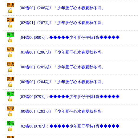
新澳
[00错00]《208期》「少年肥仔心水春夏秋冬肖」
新澳
[02错01]《207期》「少年肥仔心水春夏秋冬肖」
香港
[04错00]080期：◆◆◆◆◆少年肥仔平特1肖◆◆◆◆◆
新澳
[01错00]《206期》「少年肥仔心水春夏秋冬肖」
新澳
[00错00]《205期》「少年肥仔心水春夏秋冬肖」
新澳
[00错00]《204期》「少年肥仔心水春夏秋冬肖」
香港
[03错00]079期：◆◆◆◆◆少年肥仔平特1肖◆◆◆◆◆
新澳
[00错00]《203期》「少年肥仔心水春夏秋冬肖」
香港
[02错00]078期：◆◆◆◆◆少年肥仔平特1肖◆◆◆◆◆