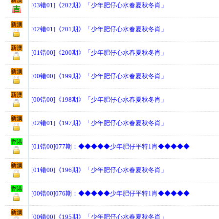
新澳
[03错01]《202期》「少年肥仔心水春夏秋冬肖」
新澳
[02错01]《201期》「少年肥仔心水春夏秋冬肖」
新澳
[01错00]《200期》「少年肥仔心水春夏秋冬肖」
新澳
[00错00]《199期》「少年肥仔心水春夏秋冬肖」
新澳
[00错00]《198期》「少年肥仔心水春夏秋冬肖」
新澳
[02错01]《197期》「少年肥仔心水春夏秋冬肖」
香港
[01错00]077期：◆◆◆◆◆少年肥仔平特1肖◆◆◆◆◆
新澳
[01错00]《196期》「少年肥仔心水春夏秋冬肖」
香港
[00错00]076期：◆◆◆◆◆少年肥仔平特1肖◆◆◆◆◆
新澳
[00错00]《195期》「少年肥仔心水春夏秋冬肖」