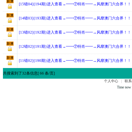
新澳
[15错04]{194期}进入查看→━━⑦特肖━━→风靡澳门六合界！！
新澳
[14错03]{193期}进入查看→━━⑦特肖━━→风靡澳门六合界！！
新澳
[13错02]{192期}进入查看→━━⑦特肖━━→风靡澳门六合界！！
新澳
[12错02]{191期}进入查看→━━⑦特肖━━→风靡澳门六合界！！
新澳
[11错02]{190期}进入查看→━━⑦特肖━━→风靡澳门六合界！！
共搜索到了32条信息[ 66 条/页]
个人中心
|
联系
Time now 