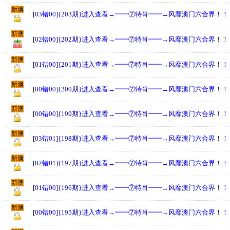
新澳
[03错00]{203期}进入查看→━━⑦特肖━━→风靡澳门六合界！！
新澳
[02错00]{202期}进入查看→━━⑦特肖━━→风靡澳门六合界！！
新澳
[01错00]{201期}进入查看→━━⑦特肖━━→风靡澳门六合界！！
新澳
[00错00]{200期}进入查看→━━⑦特肖━━→风靡澳门六合界！！
新澳
[00错00]{199期}进入查看→━━⑦特肖━━→风靡澳门六合界！！
新澳
[03错01]{198期}进入查看→━━⑦特肖━━→风靡澳门六合界！！
新澳
[02错01]{197期}进入查看→━━⑦特肖━━→风靡澳门六合界！！
新澳
[01错00]{196期}进入查看→━━⑦特肖━━→风靡澳门六合界！！
新澳
[00错00]{195期}进入查看→━━⑦特肖━━→风靡澳门六合界！！