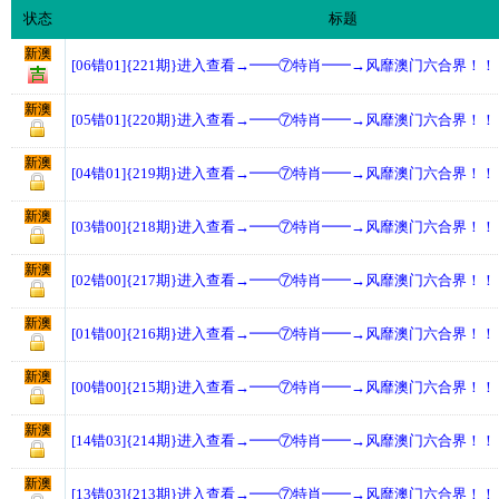
状态
标题
新澳
[06错01]{221期}进入查看→━━⑦特肖━━→风靡澳门六合界！！
新澳
[05错01]{220期}进入查看→━━⑦特肖━━→风靡澳门六合界！！
新澳
[04错01]{219期}进入查看→━━⑦特肖━━→风靡澳门六合界！！
新澳
[03错00]{218期}进入查看→━━⑦特肖━━→风靡澳门六合界！！
新澳
[02错00]{217期}进入查看→━━⑦特肖━━→风靡澳门六合界！！
新澳
[01错00]{216期}进入查看→━━⑦特肖━━→风靡澳门六合界！！
新澳
[00错00]{215期}进入查看→━━⑦特肖━━→风靡澳门六合界！！
新澳
[14错03]{214期}进入查看→━━⑦特肖━━→风靡澳门六合界！！
新澳
[13错03]{213期}进入查看→━━⑦特肖━━→风靡澳门六合界！！