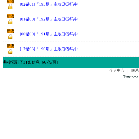
新澳
[02错01]「193期」主攻③⑥码中
新澳
[01错00]「192期」主攻③⑥码中
新澳
[00错00]「191期」主攻③⑥码中
新澳
[17错03]「190期」主攻③⑥码中
共搜索到了31条信息[ 66 条/页]
个人中心
|
联系
Time now 