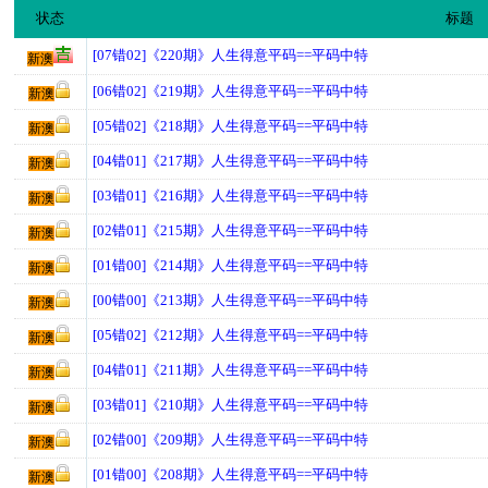
状态
标题
[07错02]《220期》人生得意平码==平码中特
新澳
[06错02]《219期》人生得意平码==平码中特
新澳
[05错02]《218期》人生得意平码==平码中特
新澳
[04错01]《217期》人生得意平码==平码中特
新澳
[03错01]《216期》人生得意平码==平码中特
新澳
[02错01]《215期》人生得意平码==平码中特
新澳
[01错00]《214期》人生得意平码==平码中特
新澳
[00错00]《213期》人生得意平码==平码中特
新澳
[05错02]《212期》人生得意平码==平码中特
新澳
[04错01]《211期》人生得意平码==平码中特
新澳
[03错01]《210期》人生得意平码==平码中特
新澳
[02错00]《209期》人生得意平码==平码中特
新澳
[01错00]《208期》人生得意平码==平码中特
新澳