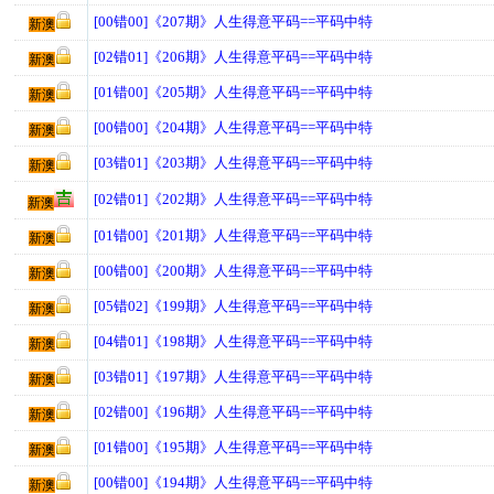
[00错00]《207期》人生得意平码==平码中特
新澳
[02错01]《206期》人生得意平码==平码中特
新澳
[01错00]《205期》人生得意平码==平码中特
新澳
[00错00]《204期》人生得意平码==平码中特
新澳
[03错01]《203期》人生得意平码==平码中特
新澳
[02错01]《202期》人生得意平码==平码中特
新澳
[01错00]《201期》人生得意平码==平码中特
新澳
[00错00]《200期》人生得意平码==平码中特
新澳
[05错02]《199期》人生得意平码==平码中特
新澳
[04错01]《198期》人生得意平码==平码中特
新澳
[03错01]《197期》人生得意平码==平码中特
新澳
[02错00]《196期》人生得意平码==平码中特
新澳
[01错00]《195期》人生得意平码==平码中特
新澳
[00错00]《194期》人生得意平码==平码中特
新澳