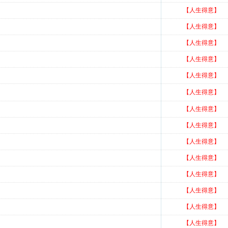
【人生得意】
【人生得意】
【人生得意】
【人生得意】
【人生得意】
【人生得意】
【人生得意】
【人生得意】
【人生得意】
【人生得意】
【人生得意】
【人生得意】
【人生得意】
【人生得意】