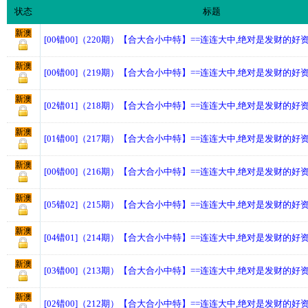
状态
标题
新澳
[00错00]（220期）【合大合小中特】==连连大中,绝对是发财的好
新澳
[00错00]（219期）【合大合小中特】==连连大中,绝对是发财的好
新澳
[02错01]（218期）【合大合小中特】==连连大中,绝对是发财的好
新澳
[01错00]（217期）【合大合小中特】==连连大中,绝对是发财的好
新澳
[00错00]（216期）【合大合小中特】==连连大中,绝对是发财的好
新澳
[05错02]（215期）【合大合小中特】==连连大中,绝对是发财的好
新澳
[04错01]（214期）【合大合小中特】==连连大中,绝对是发财的好
新澳
[03错00]（213期）【合大合小中特】==连连大中,绝对是发财的好
新澳
[02错00]（212期）【合大合小中特】==连连大中,绝对是发财的好