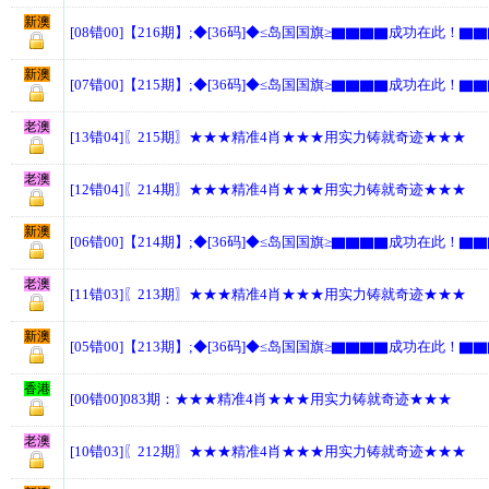
新澳
[08错00]【216期】;◆[36码]◆≤岛国国旗≥▇▇▇▇成功在此！▇
新澳
[07错00]【215期】;◆[36码]◆≤岛国国旗≥▇▇▇▇成功在此！▇
老澳
[13错04]〖215期〗★★★精准4肖★★★用实力铸就奇迹★★★
老澳
[12错04]〖214期〗★★★精准4肖★★★用实力铸就奇迹★★★
新澳
[06错00]【214期】;◆[36码]◆≤岛国国旗≥▇▇▇▇成功在此！▇
老澳
[11错03]〖213期〗★★★精准4肖★★★用实力铸就奇迹★★★
新澳
[05错00]【213期】;◆[36码]◆≤岛国国旗≥▇▇▇▇成功在此！▇
香港
[00错00]083期：★★★精准4肖★★★用实力铸就奇迹★★★
老澳
[10错03]〖212期〗★★★精准4肖★★★用实力铸就奇迹★★★