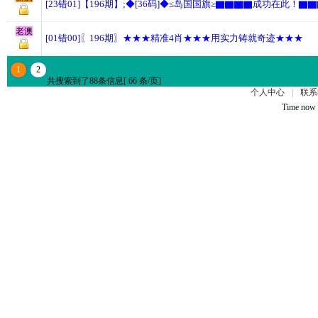
[23错01]【196期】;◆[36码]◆≤岛国国旗≥▇▇▇▇成功在此！▇
老澳
[01错00]〖196期〗★★★精准4肖★★★用实力铸就奇迹★★★
1
2
共搜索到了88条信息[ 66 条/页]
个人中心
|
联系
Time now 