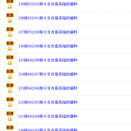
新澳
[39错05]192期:8 生肖最高端的爆料
新澳
[38错05]191期:8 生肖最高端的爆料
新澳
[37错05]190期:8 生肖最高端的爆料
新澳
[36错04]189期:8 生肖最高端的爆料
新澳
[35错04]188期:8 生肖最高端的爆料
新澳
[34错04]187期:8 生肖最高端的爆料
新澳
[33错04]186期:8 生肖最高端的爆料
新澳
[32错04]185期:8 生肖最高端的爆料
新澳
[31错04]184期:8 生肖最高端的爆料
新澳
[30错04]183期:8 生肖最高端的爆料