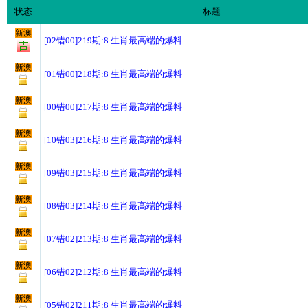
状态
标题
新澳
[02错00]219期:8 生肖最高端的爆料
新澳
[01错00]218期:8 生肖最高端的爆料
新澳
[00错00]217期:8 生肖最高端的爆料
新澳
[10错03]216期:8 生肖最高端的爆料
新澳
[09错03]215期:8 生肖最高端的爆料
新澳
[08错03]214期:8 生肖最高端的爆料
新澳
[07错02]213期:8 生肖最高端的爆料
新澳
[06错02]212期:8 生肖最高端的爆料
新澳
[05错02]211期:8 生肖最高端的爆料