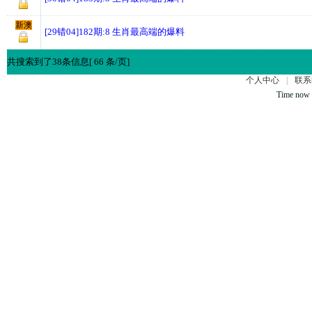
新澳
[29错04]182期:8 生肖最高端的爆料
共搜索到了38条信息[ 66 条/页]
个人中心
|
联系
Time now 