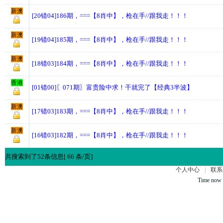
新澳
[20错04]186期，===【8肖中】，枪在手//跟我走！！！
新澳
[19错04]185期，===【8肖中】，枪在手//跟我走！！！
新澳
[18错03]184期，===【8肖中】，枪在手//跟我走！！！
香港
[01错00]〖071期〗富贵险中求！干就完了【经典3半波】
新澳
[17错03]183期，===【8肖中】，枪在手//跟我走！！！
新澳
[16错03]182期，===【8肖中】，枪在手//跟我走！！！
共搜索到了52条信息[ 66 条/页]
个人中心
|
联系
Time now 