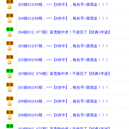
新澳
[05错01]199期，===【8肖中】，枪在手//跟我走！！！
新澳
[04错01]198期，===【8肖中】，枪在手//跟我走！！！
香港
[04错01]〖077期〗富贵险中求！干就完了【经典3半波】
新澳
[03错01]197期，===【8肖中】，枪在手//跟我走！！！
新澳
[02错00]196期，===【8肖中】，枪在手//跟我走！！！
香港
[03错00]〖076期〗富贵险中求！干就完了【经典3半波】
新澳
[01错00]195期，===【8肖中】，枪在手//跟我走！！！
新澳
[00错00]194期，===【8肖中】，枪在手//跟我走！！！
新澳
[00错00]193期，===【8肖中】，枪在手//跟我走！！！
香港
[02错00]〖075期〗富贵险中求！干就完了【经典3半波】