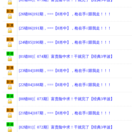
新澳
[26错06]192期，===【8肖中】，枪在手//跟我走！！！
新澳
[25错06]191期，===【8肖中】，枪在手//跟我走！！！
新澳
[24错05]190期，===【8肖中】，枪在手//跟我走！！！
香港
[01错00]〖074期〗富贵险中求！干就完了【经典3半波】
新澳
[23错04]189期，===【8肖中】，枪在手//跟我走！！！
新澳
[22错04]188期，===【8肖中】，枪在手//跟我走！！！
香港
[00错00]〖073期〗富贵险中求！干就完了【经典3半波】
新澳
[21错04]187期，===【8肖中】，枪在手//跟我走！！！
香港
[02错01]〖072期〗富贵险中求！干就完了【经典3半波】