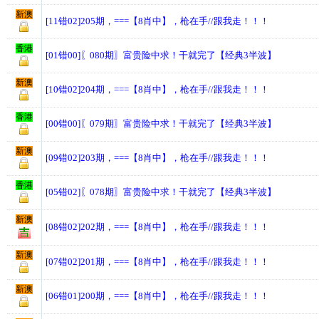
新澳
[11错02]205期，===【8肖中】，枪在手//跟我走！！！
香港
[01错00]〖080期〗富贵险中求！干就完了【经典3半波】
新澳
[10错02]204期，===【8肖中】，枪在手//跟我走！！！
香港
[00错00]〖079期〗富贵险中求！干就完了【经典3半波】
新澳
[09错02]203期，===【8肖中】，枪在手//跟我走！！！
香港
[05错02]〖078期〗富贵险中求！干就完了【经典3半波】
新澳
[08错02]202期，===【8肖中】，枪在手//跟我走！！！
新澳
[07错02]201期，===【8肖中】，枪在手//跟我走！！！
新澳
[06错01]200期，===【8肖中】，枪在手//跟我走！！！