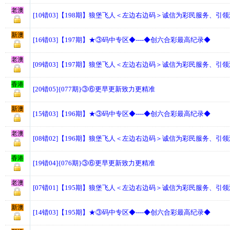
老澳
[10错03]【198期】狼堡飞人＜左边右边码＞诚信为彩民服务、引
新澳
[16错03]【197期】★③码中专区◆----◆创六合彩最高纪录◆
老澳
[09错03]【197期】狼堡飞人＜左边右边码＞诚信为彩民服务、引
香港
[20错05]{077期}③⑥更早更新致力更精准
新澳
[15错03]【196期】★③码中专区◆----◆创六合彩最高纪录◆
老澳
[08错02]【196期】狼堡飞人＜左边右边码＞诚信为彩民服务、引
香港
[19错04]{076期}③⑥更早更新致力更精准
老澳
[07错01]【195期】狼堡飞人＜左边右边码＞诚信为彩民服务、引
新澳
[14错03]【195期】★③码中专区◆----◆创六合彩最高纪录◆