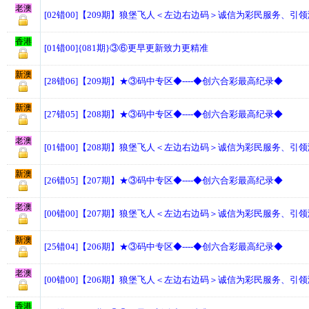
老澳
[02错00]【209期】狼堡飞人＜左边右边码＞诚信为彩民服务、引
香港
[01错00]{081期}③⑥更早更新致力更精准
新澳
[28错06]【209期】★③码中专区◆----◆创六合彩最高纪录◆
新澳
[27错05]【208期】★③码中专区◆----◆创六合彩最高纪录◆
老澳
[01错00]【208期】狼堡飞人＜左边右边码＞诚信为彩民服务、引
新澳
[26错05]【207期】★③码中专区◆----◆创六合彩最高纪录◆
老澳
[00错00]【207期】狼堡飞人＜左边右边码＞诚信为彩民服务、引
新澳
[25错04]【206期】★③码中专区◆----◆创六合彩最高纪录◆
老澳
[00错00]【206期】狼堡飞人＜左边右边码＞诚信为彩民服务、引
香港