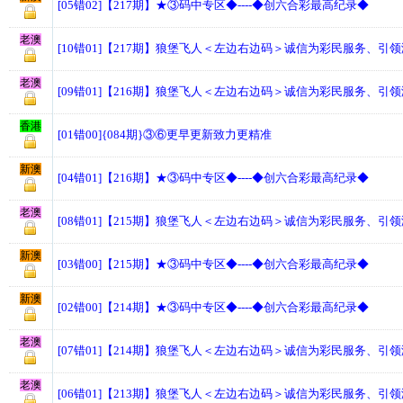
[05错02]【217期】★③码中专区◆----◆创六合彩最高纪录◆
老澳
[10错01]【217期】狼堡飞人＜左边右边码＞诚信为彩民服务、引
老澳
[09错01]【216期】狼堡飞人＜左边右边码＞诚信为彩民服务、引
香港
[01错00]{084期}③⑥更早更新致力更精准
新澳
[04错01]【216期】★③码中专区◆----◆创六合彩最高纪录◆
老澳
[08错01]【215期】狼堡飞人＜左边右边码＞诚信为彩民服务、引
新澳
[03错00]【215期】★③码中专区◆----◆创六合彩最高纪录◆
新澳
[02错00]【214期】★③码中专区◆----◆创六合彩最高纪录◆
老澳
[07错01]【214期】狼堡飞人＜左边右边码＞诚信为彩民服务、引
老澳
[06错01]【213期】狼堡飞人＜左边右边码＞诚信为彩民服务、引