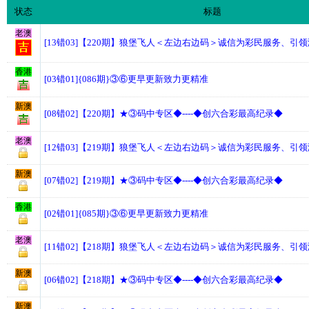
状态
标题
老澳
[13错03]【220期】狼堡飞人＜左边右边码＞诚信为彩民服务、引
香港
[03错01]{086期}③⑥更早更新致力更精准
新澳
[08错02]【220期】★③码中专区◆----◆创六合彩最高纪录◆
老澳
[12错03]【219期】狼堡飞人＜左边右边码＞诚信为彩民服务、引
新澳
[07错02]【219期】★③码中专区◆----◆创六合彩最高纪录◆
香港
[02错01]{085期}③⑥更早更新致力更精准
老澳
[11错02]【218期】狼堡飞人＜左边右边码＞诚信为彩民服务、引
新澳
[06错02]【218期】★③码中专区◆----◆创六合彩最高纪录◆
新澳