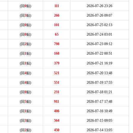
(回
0
贴)
111
2026-07-26 23:26
(回
3
贴)
266
2026-07-26 09:07
(回
0
贴)
101
2026-07-25 02:13
(回
0
贴)
65
2026-07-24 03:01
(回
2
贴)
798
2026-07-23 09:12
(回
1
贴)
168
2026-07-22 00:51
(回
1
贴)
379
2026-07-21 16:19
(回
4
贴)
521
2026-07-20 13:48
(回
4
贴)
551
2026-07-19 17:55
(回
0
贴)
231
2026-07-18 01:21
(回
5
贴)
911
2026-07-17 17:48
(回
1
贴)
406
2026-07-16 10:49
(回
3
贴)
564
2026-07-15 09:05
(回
2
贴)
450
2026-07-14 13:05