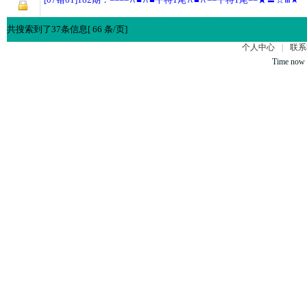
共搜索到了37条信息[ 66 条/页]
个人中心
|
联系
Time now 