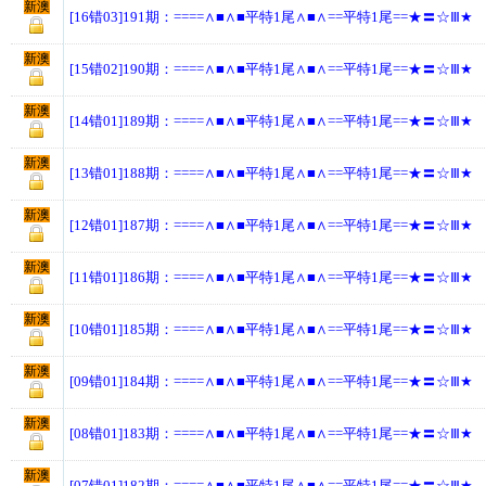
新澳
[16错03]191期：====∧■∧■平特1尾∧■∧==平特1尾==★〓☆Ⅲ★
新澳
[15错02]190期：====∧■∧■平特1尾∧■∧==平特1尾==★〓☆Ⅲ★
新澳
[14错01]189期：====∧■∧■平特1尾∧■∧==平特1尾==★〓☆Ⅲ★
新澳
[13错01]188期：====∧■∧■平特1尾∧■∧==平特1尾==★〓☆Ⅲ★
新澳
[12错01]187期：====∧■∧■平特1尾∧■∧==平特1尾==★〓☆Ⅲ★
新澳
[11错01]186期：====∧■∧■平特1尾∧■∧==平特1尾==★〓☆Ⅲ★
新澳
[10错01]185期：====∧■∧■平特1尾∧■∧==平特1尾==★〓☆Ⅲ★
新澳
[09错01]184期：====∧■∧■平特1尾∧■∧==平特1尾==★〓☆Ⅲ★
新澳
[08错01]183期：====∧■∧■平特1尾∧■∧==平特1尾==★〓☆Ⅲ★
新澳
[07错01]182期：====∧■∧■平特1尾∧■∧==平特1尾==★〓☆Ⅲ★